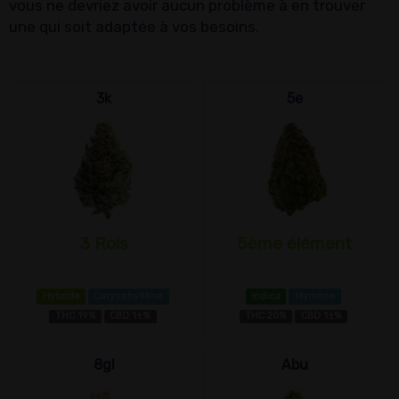
vous ne devriez avoir aucun problème à en trouver
une qui soit adaptée à vos besoins.
3k
5e
3 Rois
5ème élément
Hybride
Caryophyllène
Indica
Myrcène
THC 19%
CBD 1±%
THC 20%
CBD 1±%
8gl
Abu