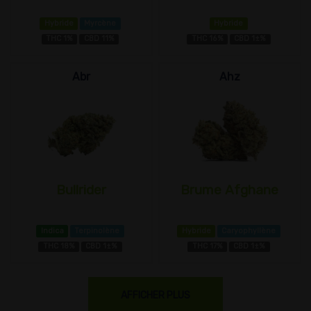
Hybride
Myrcène
Hybride
THC 1%
CBD 11%
THC 16%
CBD 1±%
Abr
Ahz
Bullrider
Brume Afghane
Indica
Terpinolène
Hybride
Caryophyllène
THC 18%
CBD 1±%
THC 17%
CBD 1±%
AFFICHER PLUS