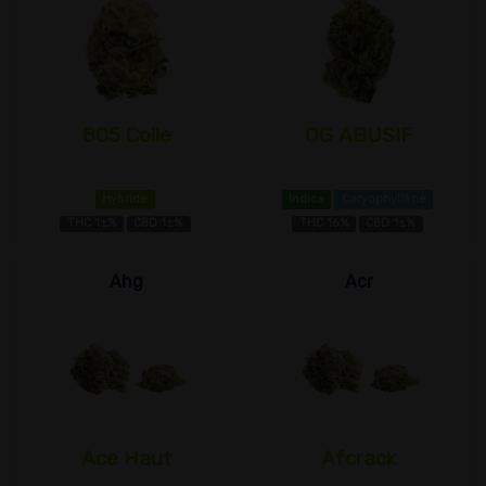
805 Colle
OG ABUSIF
Hybride
Indica
Caryophyllène
THC 1±%
CBD 1±%
THC 16%
CBD 1±%
Ahg
Acr
Ace Haut
Afcrack