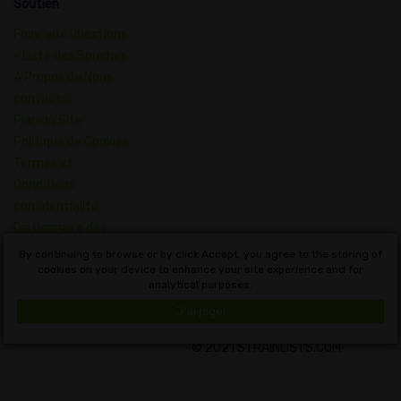
Soutien
Foire aux Questions
- Liste des Souches
À Propos de Nous
contacter
Plan du Site
Politique de Cookies
Termes et
Conditions
confidentialité
Dictionnaire des
Concepts du
By continuing to browse or by click Accept, you agree to the storing of
Cannabis
cookies on your device to enhance your site experience and for
analytical purposes.
Français
J'ai pigé!
© 2021 STRAINLISTS.COM