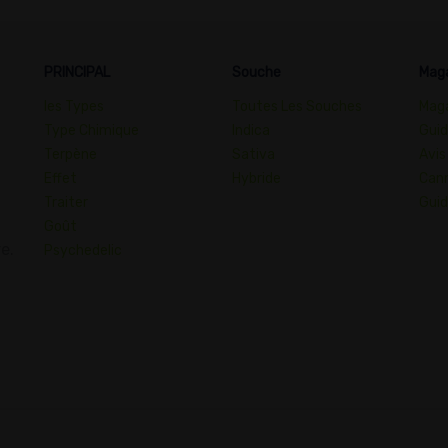
PRINCIPAL
Souche
Mag
les Types
Toutes Les Souches
Maga
Type Chimique
Indica
Guid
Terpène
Sativa
Avis
Effet
Hybride
Cann
Traiter
Guid
Goût
e.
Psychedelic