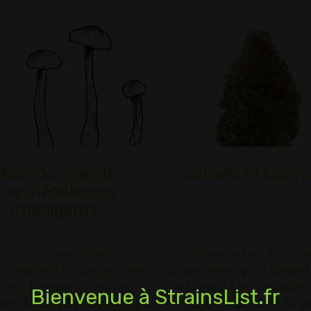
Microdosage de
Sativex et Cann
Psychédéliques
Intelligents
e microdosage devient
Sativex est un médic
essivement un phénomène
pharmaceutique fabriqué 
rant. Il passe du monde
de la plante de cannabis 
Bienvenue à StrainsList.fr
rain des psychonautes à un
et est le premier du g