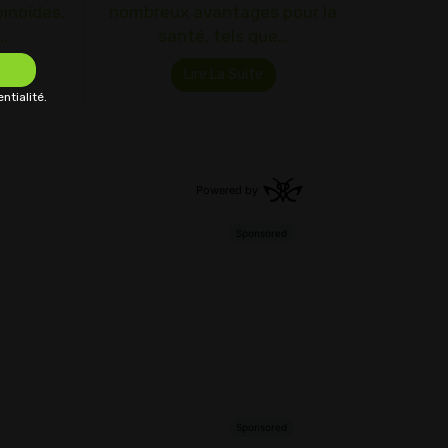
inoïdes.
nombreux avantages pour la
…
santé, tels que…
Lire La Suite
ntialité.