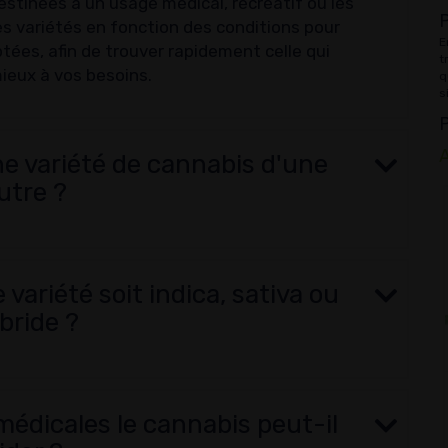
destinées à un usage médical, récréatif ou les
P
s variétés en fonction des conditions pour
E
ptées, afin de trouver rapidement celle qui
t
ieux à vos besoins.
q
s
P
A
e variété de cannabis d'une
utre ?
variété soit indica, sativa ou
bride ?
médicales le cannabis peut-il