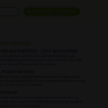
SE CONNECTER / S'INSCRIRE
Pages Récentes
oire aux Questions - Liste des Souches
i vous avez des questions ou avez besoin d'aide, vous
rouverez probablement toutes les réponses dont vous avez
esoin dans la FAQ de la liste des souches.
À Propos de Nous
trains List est un site dédié à l'éducation des gens sur les
ombreuses variétés de cannabis disponibles; apprenez un peu
ur nous et ce que nous faisons.
contacter
hez Strains List, nous sommes toujours heureux de vous
ntendre avec toutes vos questions ou commentaires, alors
'hésitez pas à nous contacter.