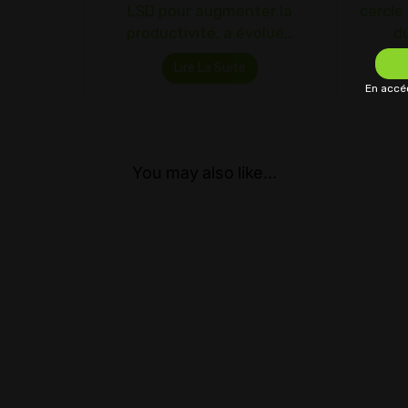
LSD pour augmenter la
cercle
productivité, a évolué…
d
Lire La Suite
En accéd