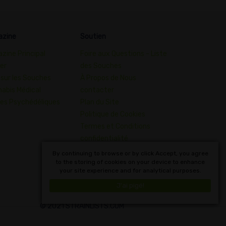
azine
Soutien
zine Principal
Foire aux Questions - Liste
er
des Souches
 sur les Souches
À Propos de Nous
abis Médical
contacter
es Psychédéliques
Plan du Site
Politique de Cookies
Termes et Conditions
confidentialité
Dictionnaire des Concepts
By continuing to browse or by click Accept, you agree
du Cannabis
to the storing of cookies on your device to enhance
your site experience and for analytical purposes.
Français
J'ai pigé!
© 2021 STRAINLISTS.COM