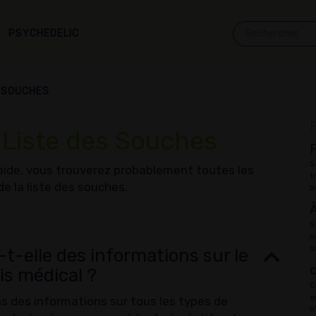
PSYCHEDELIC
S SOUCHES
 Liste des Souches
F
S
aide, vous trouverez probablement toutes les
t
e la liste des souches.
b
S
n
s
-t-elle des informations sur le
s médical ?
C
e
 des informations sur tous les types de
n