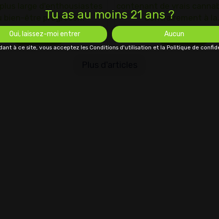
 plus large d'enthousiastes
contenant de vrais cannab
Tu as au moins 21 ans ?
u bien-être progressif.
Contrairement à la
Oui, laissez-moi entrer
Aucun
Lire La Suite
Lire La Suite
ant à ce site, vous acceptez les Conditions d'utilisation et la Politique de confide
Plus d'articles