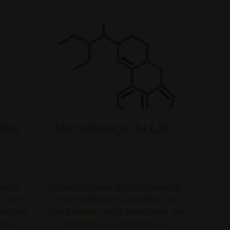
abis
Microdosage du LSD
ament
Le microdosage du LSD consiste
à partir
essentiellement à prendre des
entière,
doses infimes de la substance. On
enre,
prétend qu'il présente de