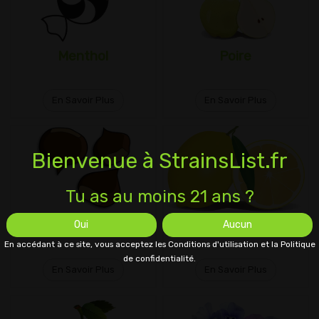
Menthol
Poire
En Savoir Plus
En Savoir Plus
Bienvenue à StrainsList.fr
Tu as au moins 21 ans ?
Châtaignier
Citron
Oui
Aucun
En accédant à ce site, vous acceptez les Conditions d'utilisation et la Politique
de confidentialité.
En Savoir Plus
En Savoir Plus