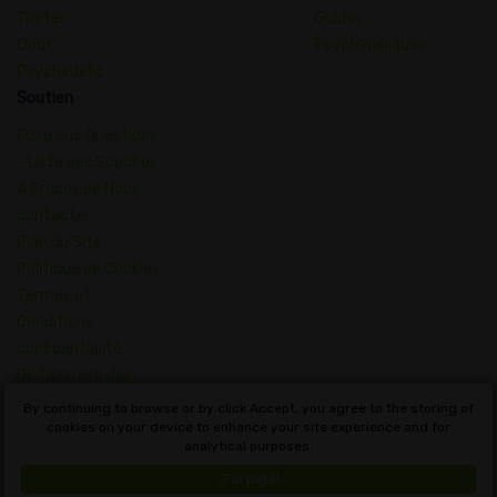
Traiter
Guides
Goût
Psychédéliques
Psychedelic
Soutien
Foire aux Questions
- Liste des Souches
À Propos de Nous
contacter
Plan du Site
Politique de Cookies
Termes et
Conditions
confidentialité
Dictionnaire des
Concepts du
By continuing to browse or by click Accept, you agree to the storing of
cookies on your device to enhance your site experience and for
Cannabis
analytical purposes.
Français
J'ai pigé!