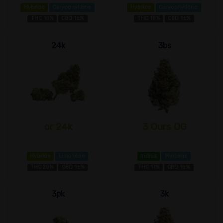
Hybride
Caryophyllène
Hybride
Caryophyllène
THC 18%
CBD 1±%
THC 18%
CBD 1±%
24k
3bs
or 24k
3 Ours OG
Hybride
Limonène
Indica
Myrcène
THC 20%
CBD 1±%
THC 17%
CBD 1±%
3pk
3k