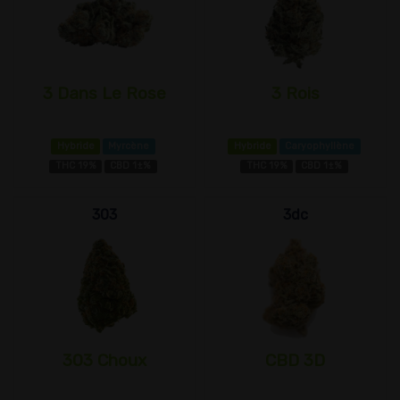
3 Dans Le Rose
3 Rois
Hybride
Myrcène
Hybride
Caryophyllène
THC 19%
CBD 1±%
THC 19%
CBD 1±%
303
3dc
303 Choux
CBD 3D