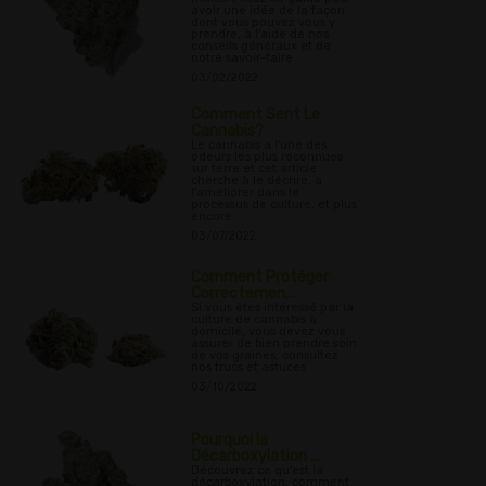
avoir une idée de la façon
dont vous pouvez vous y
prendre, à l'aide de nos
conseils généraux et de
notre savoir-faire.
03/02/2022
Comment Sent Le
Cannabis?
Le cannabis a l'une des
odeurs les plus reconnues
sur terre et cet article
cherche à le décrire, à
l'améliorer dans le
processus de culture, et plus
encore.
03/07/2022
Comment Protéger
Correctemen...
Si vous êtes intéressé par la
culture de cannabis à
domicile, vous devez vous
assurer de bien prendre soin
de vos graines; consultez
nos trucs et astuces.
03/10/2022
Pourquoi la
Décarboxylation ...
Découvrez ce qu'est la
décarboxylation, comment