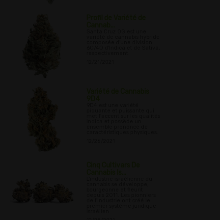
Profil de Variété de
Cannab...
Santa Cruz OG est une
variété de cannabis hybride
composée d'une division
60/40 d'Indica et de Sativa,
respectivement.
12/21/2021
Variété de Cannabis
9D4
9D4 est une variété
piquante et puissante qui
met l'accent sur les qualités
Indica et possède un
ensemble prononcé de
caractéristiques physiques.
12/26/2021
Cinq Cultivars De
Cannabis Is...
L'industrie israélienne du
cannabis se développe,
bourgeonne et fleurit
depuis 2011. Les pionniers
de l'industrie ont créé le
premier système juridique
israélien