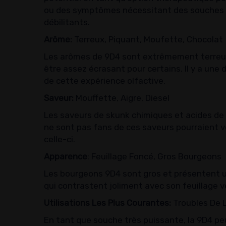
ou des symptômes nécessitant des souches pl
débilitants.
Arôme:
Terreux, Piquant, Moufette, Chocolat
Les arômes de 9D4 sont extrêmement terreux,
être assez écrasant pour certains. Il y a un
de cette expérience olfactive.
Saveur:
Mouffette, Aigre, Diesel
Les saveurs de skunk chimiques et acides de
ne sont pas fans de ces saveurs pourraient vo
celle-ci.
Apparence
: Feuillage Foncé, Gros Bourgeons
Les bourgeons 9D4 sont gros et présentent 
qui contrastent joliment avec son feuillage v
Utilisations Les Plus Courantes:
Troubles De L
En tant que souche très puissante, la 9D4 peu