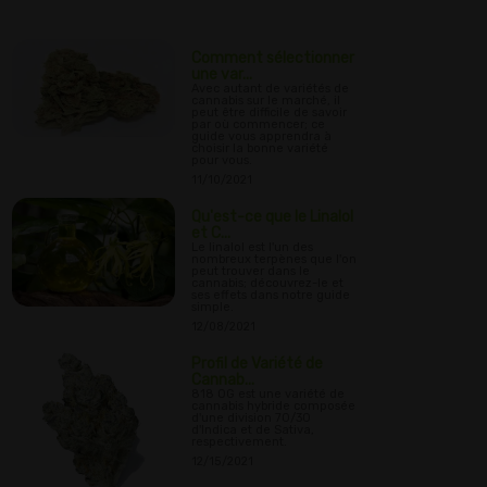
Comment sélectionner
une var...
Avec autant de variétés de
cannabis sur le marché, il
peut être difficile de savoir
par où commencer; ce
guide vous apprendra à
choisir la bonne variété
pour vous.
11/10/2021
Qu'est-ce que le Linalol
et C...
Le linalol est l'un des
nombreux terpènes que l'on
peut trouver dans le
cannabis; découvrez-le et
ses effets dans notre guide
simple.
12/08/2021
Profil de Variété de
Cannab...
818 OG est une variété de
cannabis hybride composée
d'une division 70/30
d'Indica et de Sativa,
respectivement.
12/15/2021