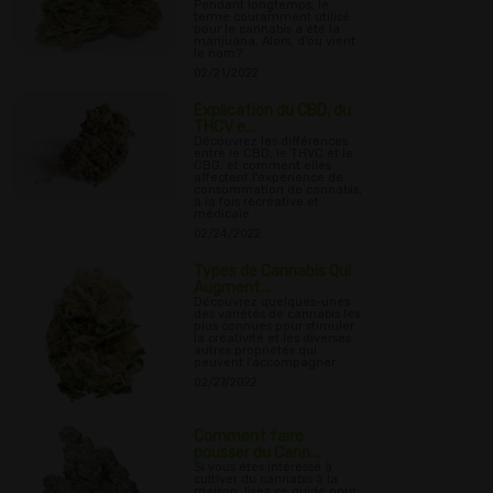
Pendant longtemps, le
terme couramment utilisé
pour le cannabis a été la
marijuana. Alors, d'où vient
le nom?
02/21/2022
Explication du CBD, du
THCV e...
Découvrez les différences
entre le CBD, le THVC et le
CBG, et comment elles
affectent l'expérience de
consommation de cannabis,
à la fois récréative et
médicale.
02/24/2022
Types de Cannabis Qui
Augment...
Découvrez quelques-unes
des variétés de cannabis les
plus connues pour stimuler
la créativité et les diverses
autres propriétés qui
peuvent l'accompagner.
02/27/2022
Comment faire
pousser du Cann...
Si vous êtes intéressé à
cultiver du cannabis à la
maison, lisez ce guide pour