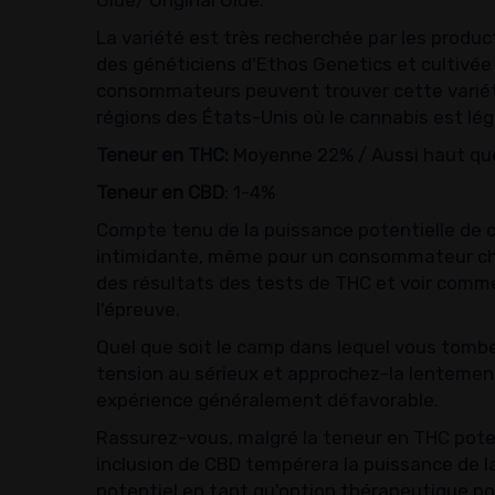
Glue/ Original Glue.
La variété est très recherchée par les produc
des généticiens d'Ethos Genetics et cultivée 
consommateurs peuvent trouver cette variété
régions des États-Unis où le cannabis est lég
Teneur en THC:
Moyenne 22% / Aussi haut qu
Teneur en CBD
: 1-4%
Compte tenu de la puissance potentielle de ce
intimidante, même pour un consommateur ch
des résultats des tests de THC et voir comme
l'épreuve.
Quel que soit le camp dans lequel vous tombe
tension au sérieux et approchez-la lentement
expérience généralement défavorable.
Rassurez-vous, malgré la teneur en THC pot
inclusion de CBD tempérera la puissance de l
potentiel en tant qu'option thérapeutique p