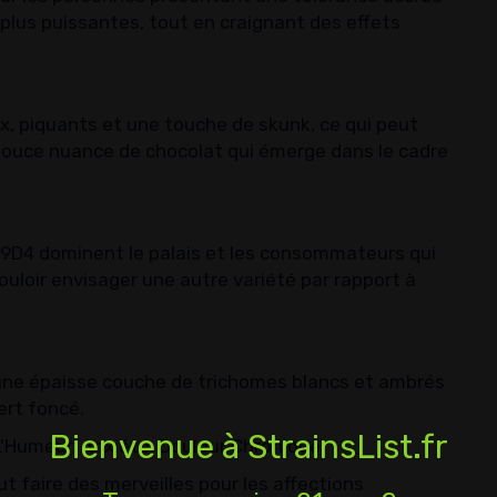
us puissantes, tout en craignant des effets
 piquants et une touche de skunk, ce qui peut
e douce nuance de chocolat qui émerge dans le cadre
 9D4 dominent le palais et les consommateurs qui
uloir envisager une autre variété par rapport à
une épaisse couche de trichomes blancs et ambrés
ert foncé.
Bienvenue à StrainsList.fr
'Humeur, Anxiété, Douleur Chronique
t faire des merveilles pour les affections