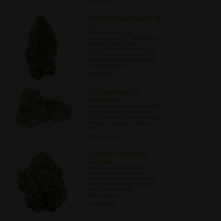
12/28/2021
999 Profil de Variété de
Ca...
999 est une triple
combinaison de variations
Kush qui offrira des
sommets solides avec peu
d'effets néfastes pour les
consommateurs récréatifs
et médicinaux.
12/30/2021
Cinq Variétés De
Cannabis P...
Découvrez cinq des variétés
de cannabis primées les
plus célèbres et exactement
ce que chacune d'elles a à
offrir.
01/04/2022
Profil de variété de
Cannab...
'98 Aloha White Widow
combine des variétés
puissantes qui offrent des
effets à dominante Sativa
avec des saveurs
alléchantes.
01/09/2022