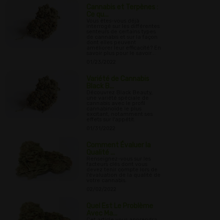
Cannabis et Terpènes :
Ce qu...
Vous êtes-vous déjà
interrogé sur les différentes
senteurs de certains types
de cannabis et sur la façon
dont elles peuvent
améliorer leur efficacité? En
savoir plus pour le savoir...
01/23/2022
Variété de Cannabis
Black B...
Découvrez Black Beauty,
une variété spéciale de
cannabis avec le profil
cannabinoïde le plus
excitant, notamment ses
effets sur l'appétit.
01/31/2022
Comment Évaluer la
Qualité ...
Renseignez-vous sur les
facteurs clés dont vous
devez tenir compte lors de
l'évaluation de la qualité de
votre cannabis.
02/02/2022
Quel Est Le Problème
Avec Ma...
Cet article vous apprendra