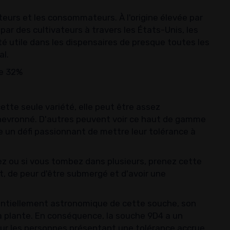
teurs et les consommateurs. À l'origine élevée par
par des cultivateurs à travers les États-Unis, les
 utile dans les dispensaires de presque toutes les
al.
e 32%
tte seule variété, elle peut être assez
evronné. D'autres peuvent voir ce haut de gamme
 un défi passionnant de mettre leur tolérance à
z ou si vous tombez dans plusieurs, prenez cette
, de peur d'être submergé et d'avoir une
entiellement astronomique de cette souche, son
a plante. En conséquence, la souche 9D4 a un
our les personnes présentant une tolérance accrue