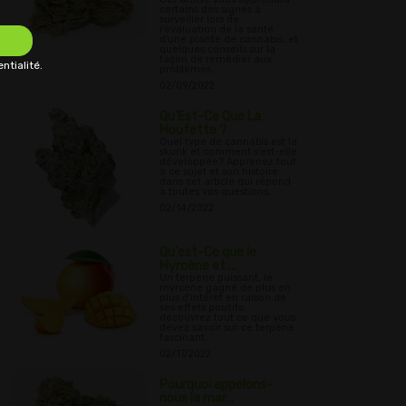
certains des signes à
surveiller lors de
l'évaluation de la santé
d'une plante de cannabis, et
quelques conseils sur la
façon de remédier aux
ntialité.
problèmes.
02/09/2022
Qu'Est-Ce Que La
Moufette ?
Quel type de cannabis est la
skunk et comment s'est-elle
développée? Apprenez tout
à ce sujet et son histoire
dans cet article qui répond
à toutes vos questions.
02/14/2022
Qu'est-Ce que le
Myrcène et ...
Un terpène puissant, le
myrcène gagne de plus en
plus d'intérêt en raison de
ses effets positifs;
découvrez tout ce que vous
devez savoir sur ce terpène
fascinant.
02/17/2022
Pourquoi appelons-
nous la mar...