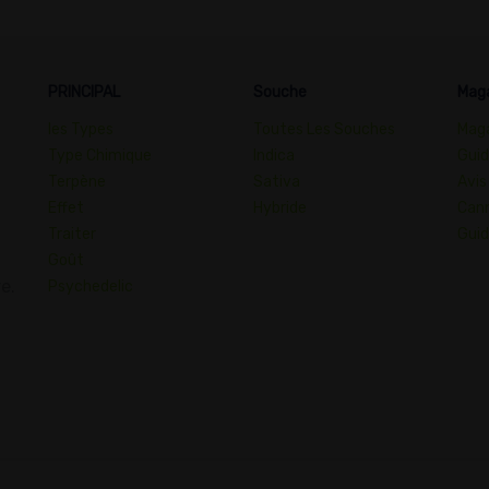
PRINCIPAL
Souche
Mag
les Types
Toutes Les Souches
Maga
Type Chimique
Indica
Guid
Terpène
Sativa
Avis
Effet
Hybride
Cann
Traiter
Guid
Goût
e.
Psychedelic