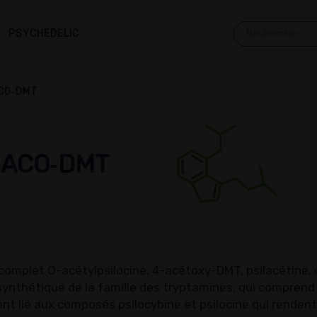
PSYCHEDELIC
CO‑DMT
‑ACO‑DMT
mplet O-acétylpsilocine, 4-acétoxy-DMT, psilacétine,
synthétique de la famille des tryptamines, qui compren
ent lié aux composés psilocybine et psilocine qui renden