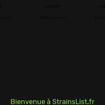
B
4‑ACO‑DMT
5‑M
Souches
Afficher Souches
Affich
Bienvenue à StrainsList.fr