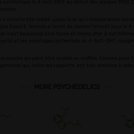
 à synthétiser le 4-AcO-DMT au début des années 1960. 
ocybine.
a ensuite été oublié, jusqu'à ce qu'il réapparaisse com
ique David E. Nichols a tenté de raviver l'intérêt pour 
 car il est beaucoup plus facile et moins cher à synthétis
sécurité et les avantages potentiels du 4-AcO-DMT, malgré
e poudre qui peut être avalée ou sniffée. Comme pour t
xpérience qui, selon les rapports, est très similaire à ce
MORE PSYCHEDELICS