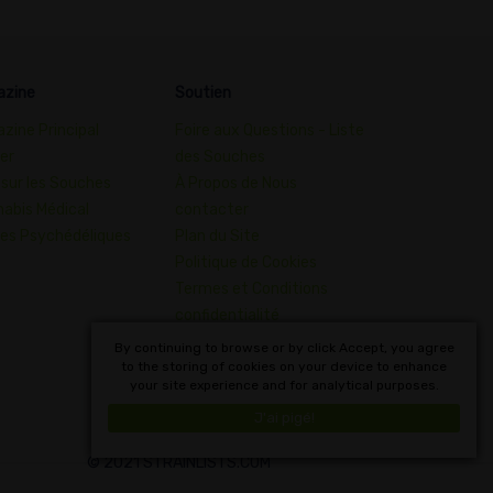
azine
Soutien
zine Principal
Foire aux Questions - Liste
er
des Souches
 sur les Souches
À Propos de Nous
abis Médical
contacter
es Psychédéliques
Plan du Site
Politique de Cookies
Termes et Conditions
confidentialité
Dictionnaire des Concepts
By continuing to browse or by click Accept, you agree
to the storing of cookies on your device to enhance
du Cannabis
your site experience and for analytical purposes.
Français
J'ai pigé!
© 2021 STRAINLISTS.COM