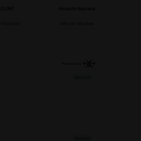
EO‑DMT
Amanite Muscaria
er Souches
Afficher Souches
Aff