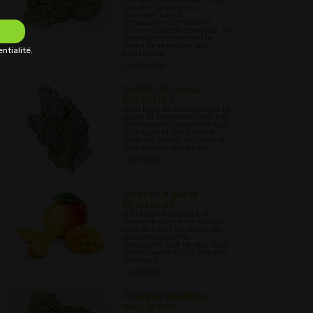
certains des signes à
surveiller lors de
l'évaluation de la santé
d'une plante de cannabis, et
quelques conseils sur la
façon de remédier aux
ntialité.
problèmes.
02/09/2022
Qu'Est-Ce Que La
Moufette ?
Quel type de cannabis est la
skunk et comment s'est-elle
développée? Apprenez tout
à ce sujet et son histoire
dans cet article qui répond
à toutes vos questions.
02/14/2022
Qu'est-Ce que le
Myrcène et ...
Un terpène puissant, le
myrcène gagne de plus en
plus d'intérêt en raison de
ses effets positifs;
découvrez tout ce que vous
devez savoir sur ce terpène
fascinant.
02/17/2022
Pourquoi appelons-
nous la mar...