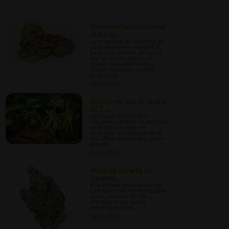
Comment sélectionner
une var...
Avec autant de variétés de
cannabis sur le marché, il
peut être difficile de savoir
par où commencer; ce
guide vous apprendra à
choisir la bonne variété
pour vous.
11/10/2021
Qu'est-ce que le Linalol
et C...
Le linalol est l'un des
nombreux terpènes que l'on
peut trouver dans le
cannabis; découvrez-le et
ses effets dans notre guide
simple.
12/08/2021
Profil de Variété de
Cannab...
818 OG est une variété de
cannabis hybride composée
d'une division 70/30
d'Indica et de Sativa,
respectivement.
12/15/2021