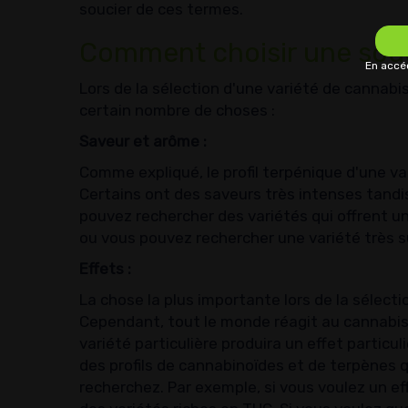
soucier de ces termes.
Comment choisir une so
En accéd
Lors de la sélection d'une variété de cannab
certain nombre de choses :
Saveur et arôme :
Comme expliqué, le profil terpénique d'une v
Certains ont des saveurs très intenses tandi
pouvez rechercher des variétés qui offrent un
ou vous pouvez rechercher une variété très su
Effets :
La chose la plus importante lors de la sélecti
Cependant, tout le monde réagit au cannabis 
variété particulière produira un effet particu
des profils de cannabinoïdes et de terpènes q
recherchez. Par exemple, si vous voulez un e