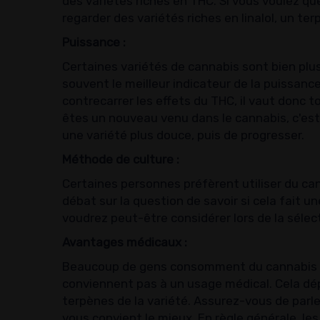
des variétés riches en THC. Si vous voulez q
regarder des variétés riches en linalol, un te
Puissance :
Certaines variétés de cannabis sont bien plu
souvent le meilleur indicateur de la puissanc
contrecarrer les effets du THC, il vaut donc to
êtes un nouveau venu dans le cannabis, c'es
une variété plus douce, puis de progresser.
Méthode de culture :
Certaines personnes préfèrent utiliser du cannab
débat sur la question de savoir si cela fait 
voudrez peut-être considérer lors de la sélect
Avantages médicaux :
Beaucoup de gens consomment du cannabis à d
conviennent pas à un usage médical. Cela dép
terpènes de la variété. Assurez-vous de parle
vous convient le mieux. En règle générale, le