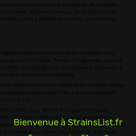
ffecteront la croissance d'une plante de cannabis,
eut entraîner différents niveaux de terpènes et de
nnabis cultivé à différents endroits peut donner
regarder différentes variétés de cannabis, vous
ca, sativa et hybride. Pendant longtemps, ce sont
s variétés de cannabis ont été classées. Cependant,
très peu de bases scientifiques.
t un effet élévateur et cérébral, les variétés indica
 les hybrides donneraient lieu à une combinaison
t pas le cas.
être utilisés pour décrire les caractéristiques
is, ce qui peut être utile pour les cultivateurs
Bienvenue à StrainsList.fr
tilisateurs. Par conséquent, lorsque vous choisissez
 la cultiver, vous n'avez pas besoin de trop vous