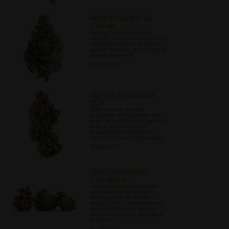
Profil de Variété de
Cannab...
Santa Cruz OG est une
variété de cannabis hybride
composée d'une division
60/40 d'Indica et de Sativa,
respectivement.
12/21/2021
Variété de Cannabis
9D4
9D4 est une variété
piquante et puissante qui
met l'accent sur les qualités
Indica et possède un
ensemble prononcé de
caractéristiques physiques.
12/26/2021
Cinq Cultivars De
Cannabis Is...
L'industrie israélienne du
cannabis se développe,
bourgeonne et fleurit
depuis 2011. Les pionniers
de l'industrie ont créé le
premier système juridique
israélien