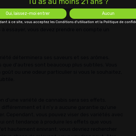
Tu as au moins 21 ans ?
Oui, laissez-moi entrer
Aucun
uche
ant à ce site, vous acceptez les Conditions d'utilisation et la Politique de confide
is à essayer, vous devez prendre en compte un
ariété déterminera ses saveurs et ses arômes.
s que d'autres sont beaucoup plus subtiles. Vous
 goût ou une odeur particulier si vous le souhaitez,
btile.
on d'une variété de cannabis sera ses effets.
différemment et il n'y a aucune garantie qu'une
lier. Cependant, vous pouvez viser des variétés avec
ui ont tendance à produire les effets que vous
ffet hautement enivrant, vous devriez rechercher