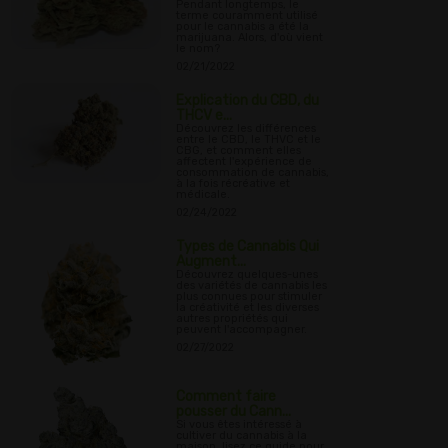
Pendant longtemps, le
terme couramment utilisé
pour le cannabis a été la
marijuana. Alors, d'où vient
le nom?
02/21/2022
Explication du CBD, du
THCV e...
Découvrez les différences
entre le CBD, le THVC et le
CBG, et comment elles
affectent l'expérience de
consommation de cannabis,
à la fois récréative et
médicale.
02/24/2022
Types de Cannabis Qui
Augment...
Découvrez quelques-unes
des variétés de cannabis les
plus connues pour stimuler
la créativité et les diverses
autres propriétés qui
peuvent l'accompagner.
02/27/2022
Comment faire
pousser du Cann...
Si vous êtes intéressé à
cultiver du cannabis à la
maison, lisez ce guide pour