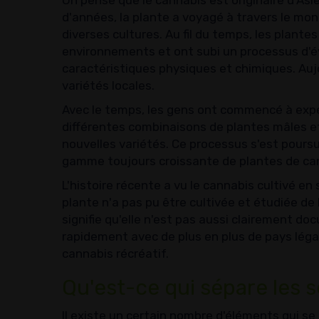
On pense que le cannabis est originaire d'Asi
d'années, la plante a voyagé à travers le mond
diverses cultures. Au fil du temps, les plant
environnements et ont subi un processus d'év
caractéristiques physiques et chimiques. Auj
variétés locales.
Avec le temps, les gens ont commencé à expéri
différentes combinaisons de plantes mâles et 
nouvelles variétés. Ce processus s'est poursuiv
gamme toujours croissante de plantes de can
L'histoire récente a vu le cannabis cultivé en s
plante n'a pas pu être cultivée et étudiée de
signifie qu'elle n'est pas aussi clairement d
rapidement avec de plus en plus de pays légal
cannabis récréatif.
Qu'est-ce qui sépare les 
Il existe un certain nombre d'éléments qui se