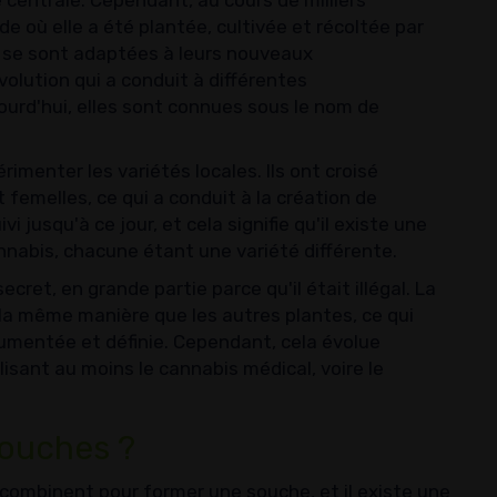
e centrale. Cependant, au cours de milliers
e où elle a été plantée, cultivée et récoltée par
es se sont adaptées à leurs nouveaux
olution qui a conduit à différentes
ourd'hui, elles sont connues sous le nom de
menter les variétés locales. Ils ont croisé
femelles, ce qui a conduit à la création de
i jusqu'à ce jour, et cela signifie qu'il existe une
nabis, chacune étant une variété différente.
ecret, en grande partie parce qu'il était illégal. La
 la même manière que les autres plantes, ce qui
ocumentée et définie. Cependant, cela évolue
isant au moins le cannabis médical, voire le
souches ?
 combinent pour former une souche, et il existe une