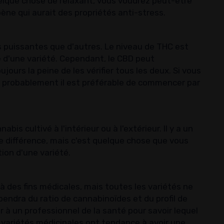
uelque chose de relaxant, vous voudrez peut-être
rpène qui aurait des propriétés anti-stress.
s puissantes que d'autres. Le niveau de THC est
e d'une variété. Cependant, le CBD peut
ujours la peine de les vérifier tous les deux. Si vous
t probablement il est préférable de commencer par
is cultivé à l'intérieur ou à l'extérieur. Il y a un
une différence, mais c'est quelque chose que vous
ion d'une variété.
es fins médicales, mais toutes les variétés ne
endra du ratio de cannabinoïdes et du profil de
r à un professionnel de la santé pour savoir lequel
s variétés médicinales ont tendance à avoir une