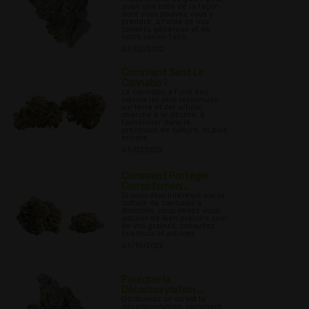
avoir une idée de la façon
dont vous pouvez vous y
prendre, à l'aide de nos
conseils généraux et de
notre savoir-faire.
03/02/2022
Comment Sent Le
Cannabis?
Le cannabis a l'une des
odeurs les plus reconnues
sur terre et cet article
cherche à le décrire, à
l'améliorer dans le
processus de culture, et plus
encore.
03/07/2022
Comment Protéger
Correctemen...
Si vous êtes intéressé par la
culture de cannabis à
domicile, vous devez vous
assurer de bien prendre soin
de vos graines; consultez
nos trucs et astuces.
03/10/2022
Pourquoi la
Décarboxylation ...
Découvrez ce qu'est la
décarboxylation, comment