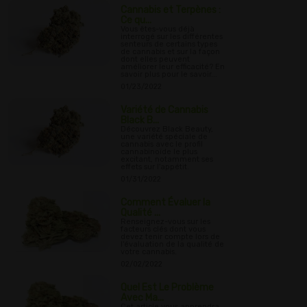
Cannabis et Terpènes :
Ce qu...
Vous êtes-vous déjà
interrogé sur les différentes
senteurs de certains types
de cannabis et sur la façon
dont elles peuvent
améliorer leur efficacité? En
savoir plus pour le savoir...
01/23/2022
Variété de Cannabis
Black B...
Découvrez Black Beauty,
une variété spéciale de
cannabis avec le profil
cannabinoïde le plus
excitant, notamment ses
effets sur l'appétit.
01/31/2022
Comment Évaluer la
Qualité ...
Renseignez-vous sur les
facteurs clés dont vous
devez tenir compte lors de
l'évaluation de la qualité de
votre cannabis.
02/02/2022
Quel Est Le Problème
Avec Ma...
Cet article vous apprendra