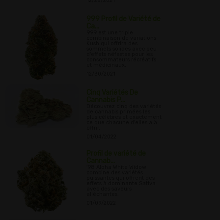
12/28/2021
999 Profil de Variété de
Ca...
999 est une triple
combinaison de variations
Kush qui offrira des
sommets solides avec peu
d'effets néfastes pour les
consommateurs récréatifs
et médicinaux.
12/30/2021
Cinq Variétés De
Cannabis P...
Découvrez cinq des variétés
de cannabis primées les
plus célèbres et exactement
ce que chacune d'elles a à
offrir.
01/04/2022
Profil de variété de
Cannab...
'98 Aloha White Widow
combine des variétés
puissantes qui offrent des
effets à dominante Sativa
avec des saveurs
alléchantes.
01/09/2022