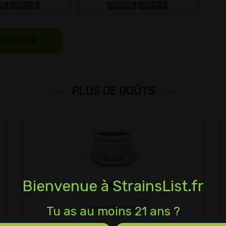
1%
CBD 1±%
THC 21%
CBD 1±%
ICHER PLUS
PLUS DE GOÛTS
Bienvenue à StrainsList.fr
Café
Tu as au moins 21 ans ?
Afficher Souches