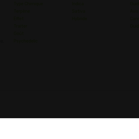
Type Chimique
Indica
Guid
Terpène
Sativa
Avis
Effet
Hybride
Cann
Traiter
Guid
Goût
e.
Psychedelic