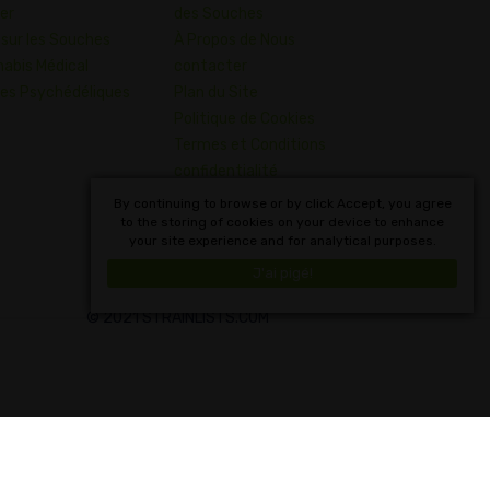
er
des Souches
 sur les Souches
À Propos de Nous
abis Médical
contacter
es Psychédéliques
Plan du Site
Politique de Cookies
Termes et Conditions
confidentialité
Dictionnaire des Concepts
By continuing to browse or by click Accept, you agree
to the storing of cookies on your device to enhance
du Cannabis
your site experience and for analytical purposes.
Français
J'ai pigé!
© 2021 STRAINLISTS.COM