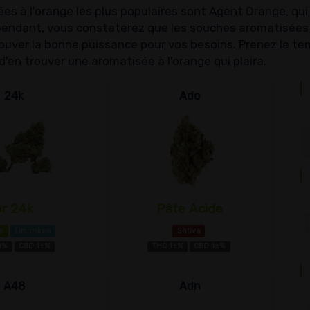
s à l'orange les plus populaires sont Agent Orange, qui e
ndant, vous constaterez que les souches aromatisées à
ouver la bonne puissance pour vos besoins. Prenez le tem
d'en trouver une aromatisée à l'orange qui plaira.
24k
Ado
or 24k
Pâte Acide
e
Limonène
Sativa
0%
CBD 1±%
THC 1±%
CBD 1±%
A48
Adn