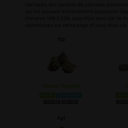
Certaines des variétés de cannabis aromatisée
qui est souvent extrêmement puissante. Cepe
d'environ 14% à 23%, vous êtes donc sûr de tr
répertoriées sur cette page et vous êtes sûr 
10p
10ème Planète
Hybride
Caryophyllène
Hybrid
THC 18%
CBD 1±%
THC 2
Agt