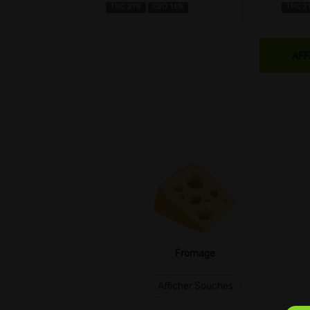
THC 21%
CBD 1±%
THC 2
AFF
Fromage
Afficher Souches