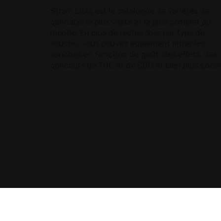
Strain Lists est le catalogue de variétés de
cannabis le plus vaste et le plus complet au
monde. En plus de rechercher par type de
souche, vous pouvez également filtrer les
souches en fonction du goût, des effets, des
concours de THC et de CBD et bien plus encor