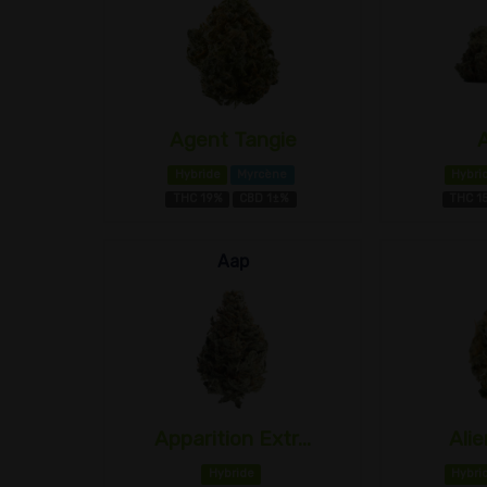
Agent Tangie
Hybride
Myrcène
Hybri
THC 19%
CBD 1±%
THC 1
Aap
Apparition Extr...
Ali
Hybride
Hybri