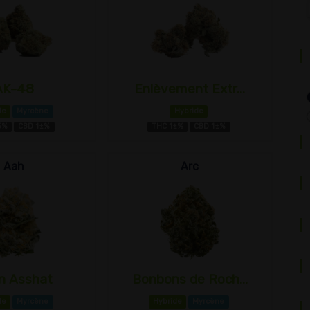
AK-48
Enlèvement Extr...
de
Myrcène
Hybride
5%
CBD 1±%
THC 1±%
CBD 1±%
Aah
Arc
en Asshat
Bonbons de Roch...
de
Myrcène
Hybride
Myrcène